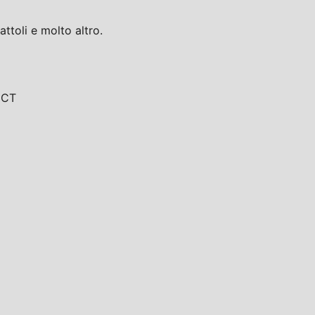
toli e molto altro.
, CT