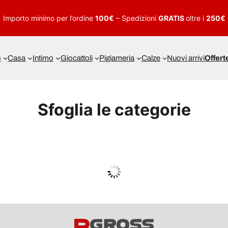
Importo minimo per l’ordine
100€
– Spedizioni
GRATIS
oltre i
250€
o
Casa
Intimo
Giocattoli
Pigiameria
Calze
Nuovi arrivi
Offert
Sfoglia le categorie
UOMO
Guarda tutto