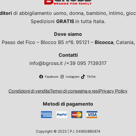
ditori
di abbigliamento uomo, donna, bambino, intimo, giocat
Spedizioni
GRATIS
in tutta Italia.
Dove siamo
a Passo del Fico – Blocco B5 n°6. 95121 –
Bicocca
, Catania
Contatti
info@bgross.it /+39 095 7139317
Facebook
Instagram
TikTok
Condizioni di vendita
Tempi di consegna e resi
Privacy Policy
Metodi di pagamento
Copyright © 2023 | P.I. 04950880874