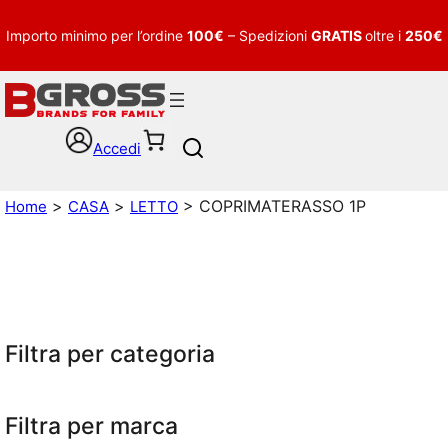
Importo minimo per l’ordine
100€
– Spedizioni
GRATIS
oltre i
250€
Accedi
S
e
a
>
>
> COPRIMATERASSO 1P
Home
CASA
LETTO
r
c
h
Filtra per categoria
Filtra per marca