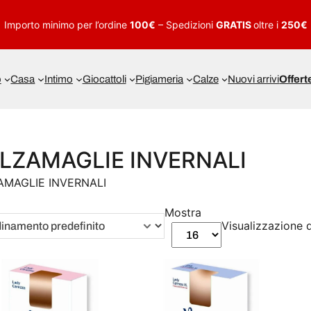
Importo minimo per l’ordine
100€
– Spedizioni
GRATIS
oltre i
250€
o
Casa
Intimo
Giocattoli
Pigiameria
Calze
Nuovi arrivi
Offert
LZAMAGLIE INVERNALI
AMAGLIE INVERNALI
Mostra
Visualizzazione di