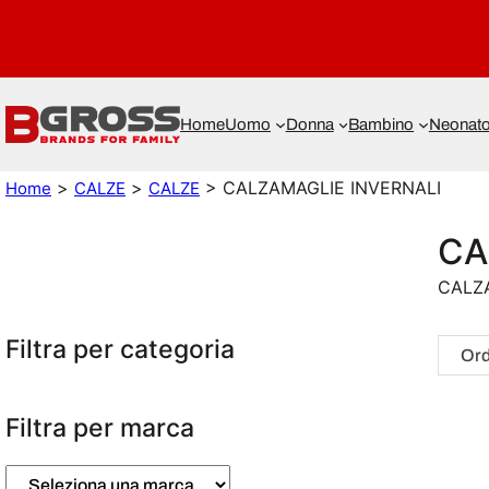
Home
Uomo
Donna
Bambino
Neonat
>
>
> CALZAMAGLIE INVERNALI
Home
CALZE
CALZE
CA
CALZ
Filtra per categoria
Filtra per marca