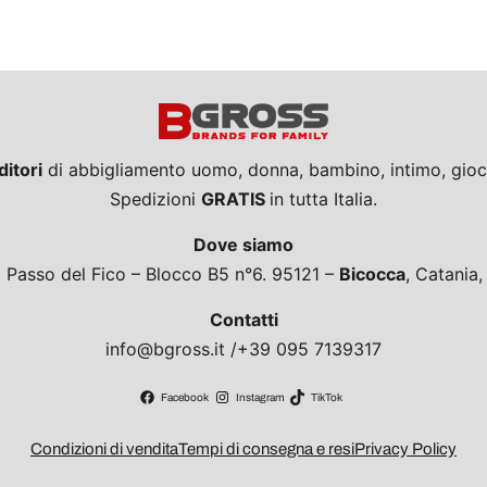
ditori
di abbigliamento uomo, donna, bambino, intimo, giocat
Spedizioni
GRATIS
in tutta Italia.
Dove siamo
a Passo del Fico – Blocco B5 n°6. 95121 –
Bicocca
, Catania
Contatti
info@bgross.it /+39 095 7139317
Facebook
Instagram
TikTok
Condizioni di vendita
Tempi di consegna e resi
Privacy Policy