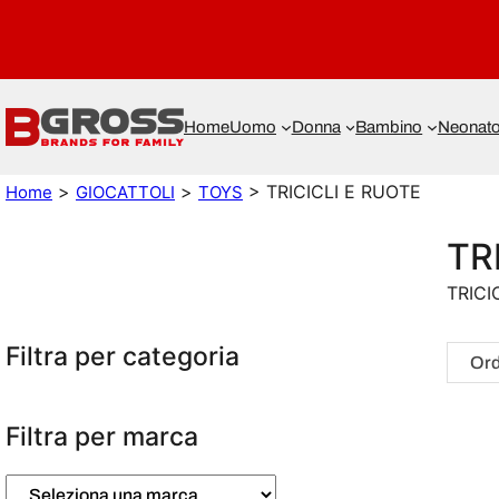
Home
Uomo
Donna
Bambino
Neonat
>
>
> TRICICLI E RUOTE
Home
GIOCATTOLI
TOYS
TR
TRICI
Filtra per categoria
Filtra per marca