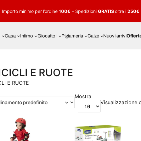
Importo minimo per l’ordine
100€
– Spedizioni
GRATIS
oltre i
250€
o
Casa
Intimo
Giocattoli
Pigiameria
Calze
Nuovi arrivi
Offert
ICICLI E RUOTE
CLI E RUOTE
Mostra
Visualizzazione di