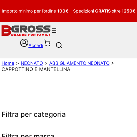
Importo minimo per l’ordine
100€
– Spedizioni
GRATIS
oltre i
250€
Accedi
S
e
a
>
>
>
Home
NEONATO
ABBIGLIAMENTO NEONATO
r
CAPPOTTINO E MANTELLINA
c
h
Filtra per categoria
Filtra per marca