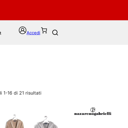
Accedi
e
S
e
a
r
c
h
 1-16 di 21 risultati