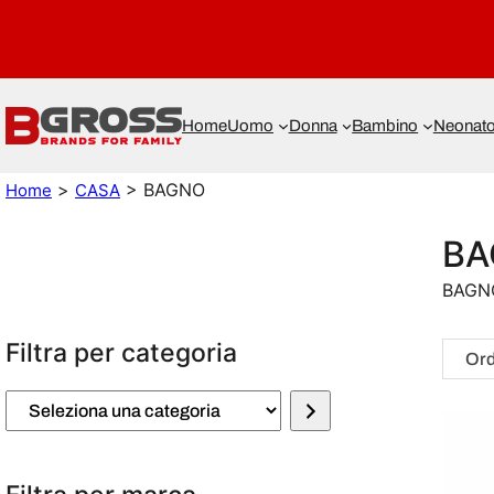
Home
Uomo
Donna
Bambino
Neonat
>
> BAGNO
Home
CASA
BA
BAGN
Filtra per categoria
S
e
l
e
z