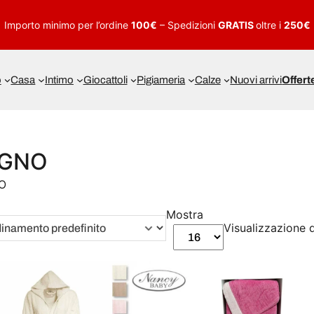
Importo minimo per l’ordine
100€
– Spedizioni
GRATIS
oltre i
250€
o
Casa
Intimo
Giocattoli
Pigiameria
Calze
Nuovi arrivi
Offert
GNO
O
Mostra
Visualizzazione di