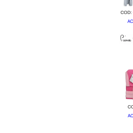
COD:
AC
CO
A