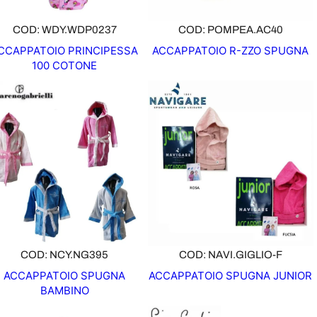
N
O
COD: WDY.WDP0237
COD: POMPEA.AC40
F
CCAPPATOIO PRINCIPESSA
ACCAPPATOIO R-ZZO SPUGNA
F
100 COTONE
E
R
T
A
COD: NCY.NG395
COD: NAVI.GIGLIO-F
ACCAPPATOIO SPUGNA
ACCAPPATOIO SPUGNA JUNIOR
BAMBINO