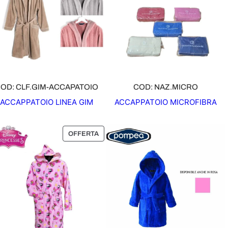
OD: CLF.GIM-ACCAPATOIO
COD: NAZ.MICRO
ACCAPPATOIO LINEA GIM
ACCAPPATOIO MICROFIBRA
P
OFFERTA
R
O
D
O
T
T
O
I