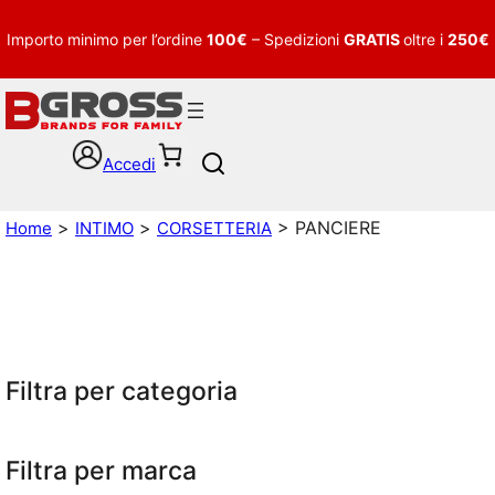
Importo minimo per l’ordine
100€
– Spedizioni
GRATIS
oltre i
250€
Accedi
S
e
a
>
>
> PANCIERE
Home
INTIMO
CORSETTERIA
r
c
h
Filtra per categoria
Filtra per marca