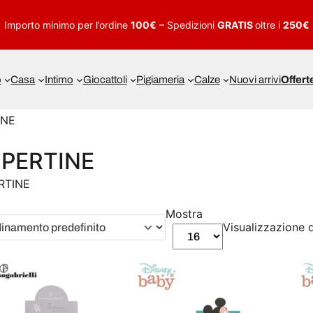
Importo minimo per l’ordine
100€
– Spedizioni
GRATIS
oltre i
250€
o
Casa
Intimo
Giocattoli
Pigiameria
Calze
Nuovi arrivi
Offert
INE
PERTINE
RTINE
Mostra
Visualizzazione di