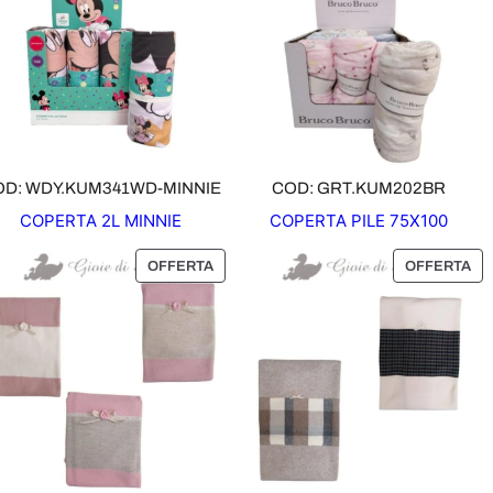
OD: WDY.KUM341WD-MINNIE
COD: GRT.KUM202BR
COPERTA 2L MINNIE
COPERTA PILE 75X100
P
P
OFFERTA
OFFERTA
R
R
O
O
D
D
O
O
T
T
T
T
O
O
I
I
N
N