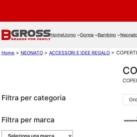
Home
Uomo
Donna
Bambino
Neonat
>
>
> COPERT
Home
NEONATO
ACCESSORI E IDEE REGALO
CO
COPE
Filtra per categoria
Filtra per marca