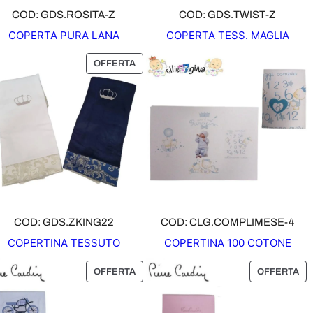
O
O
COD: GDS.ROSITA-Z
COD: GDS.TWIST-Z
F
F
COPERTA PURA LANA
COPERTA TESS. MAGLIA
F
F
E
E
P
OFFERTA
R
R
R
T
T
O
A
A
D
O
T
T
O
I
N
O
COD: GDS.ZKING22
COD: CLG.COMPLIMESE-4
F
COPERTINA TESSUTO
COPERTINA 100 COTONE
F
E
P
P
OFFERTA
OFFERTA
R
R
R
T
O
O
A