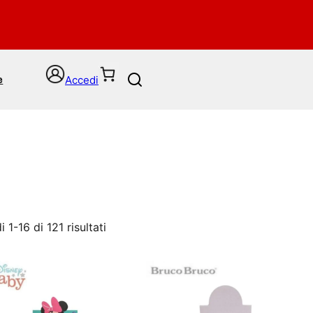
Accedi
e
S
e
a
r
c
h
 1-16 di 121 risultati