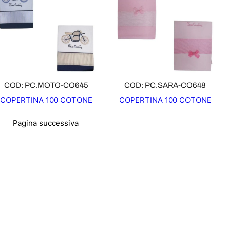
D
D
O
O
T
T
T
T
O
O
I
I
N
N
O
O
COD: PC.MOTO-CO645
COD: PC.SARA-CO648
F
F
COPERTINA 100 COTONE
COPERTINA 100 COTONE
F
F
E
E
Pagina successiva
R
R
T
T
A
A