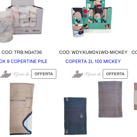
COD: TRB.NG4736
COD: WDY.KUM241WD-MICKEY
C
OX 9 COPERTINE PILE
COPERTA 2L 100 MICKEY
P
P
OFFERTA
OFFERTA
R
R
O
O
D
D
O
O
T
T
T
T
O
O
I
I
N
N