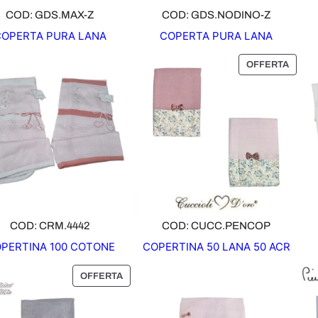
O
O
COD: GDS.MAX-Z
COD: GDS.NODINO-Z
F
F
COPERTA PURA LANA
COPERTA PURA LANA
F
F
E
E
P
OFFERTA
R
R
R
T
T
O
A
A
D
O
T
T
O
I
N
O
COD: CRM.4442
COD: CUCC.PENCOP
F
PERTINA 100 COTONE
COPERTINA 50 LANA 50 ACR
F
E
P
OFFERTA
R
R
T
O
A