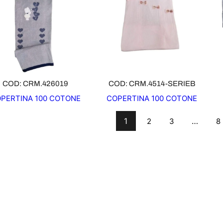
D
O
T
T
O
I
N
O
COD: CRM.426019
COD: CRM.4514-SERIEB
F
PERTINA 100 COTONE
COPERTINA 100 COTONE
F
E
1
…
2
3
8
R
T
A