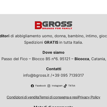
ditori
di abbigliamento uomo, donna, bambino, intimo, giocat
Spedizioni
GRATIS
in tutta Italia.
Dove siamo
a Passo del Fico – Blocco B5 n°6. 95121 –
Bicocca
, Catania
Contatti
info@bgross.it /+39 095 7139317
Facebook
Instagram
TikTok
Condizioni di vendita
Tempi di consegna e resi
Privacy Policy