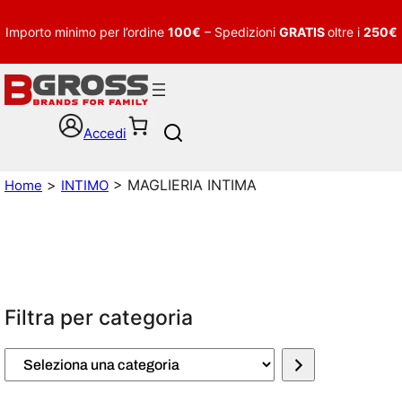
Importo minimo per l’ordine
100€
– Spedizioni
GRATIS
oltre i
250€
Accedi
S
e
a
>
> MAGLIERIA INTIMA
Home
INTIMO
r
c
h
Filtra per categoria
S
e
l