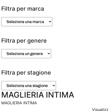
e
z
Filtra per marca
i
o
n
a
u
n
Filtra per genere
a
c
a
t
e
g
o
Filtra per stagione
r
i
a
MAGLIERIA INTIMA
MAGLIERIA INTIMA
Visualizz