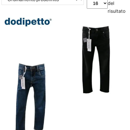
del
risultato