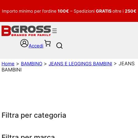
Importo minimo per l’ordine
100€
– Spedizioni
GRATIS
oltre i
250€
Accedi
S
e
a
>
>
> JEANS
Home
BAMBINO
JEANS E LEGGINGS BAMBINI
r
BAMBINI
c
h
Filtra per categoria
Filtra per marca