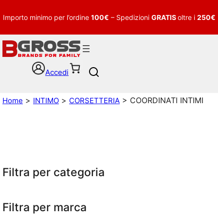
Importo minimo per l’ordine
100€
– Spedizioni
GRATIS
oltre i
250€
Accedi
S
e
a
>
>
> COORDINATI INTIMI
Home
INTIMO
CORSETTERIA
r
c
h
Filtra per categoria
Filtra per marca