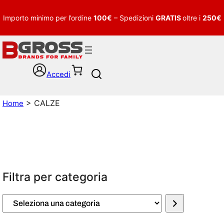
Importo minimo per l’ordine
100€
– Spedizioni
GRATIS
oltre i
250€
Accedi
S
e
a
> CALZE
Home
r
c
h
Filtra per categoria
S
e
l