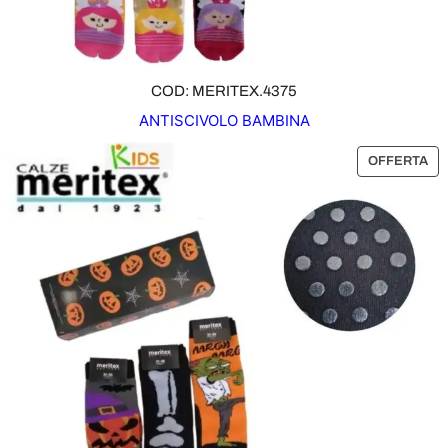
COD: MERITEX.4375
ANTISCIVOLO BAMBINA
P
OFFERTA
R
O
D
O
T
T
O
I
N
O
F
F
E