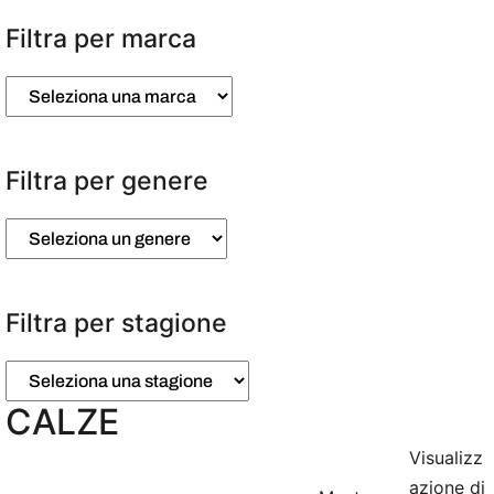
e
z
Filtra per marca
i
o
n
a
u
n
Filtra per genere
a
c
a
t
e
g
o
Filtra per stagione
r
i
a
CALZE
Visualizz
azione di