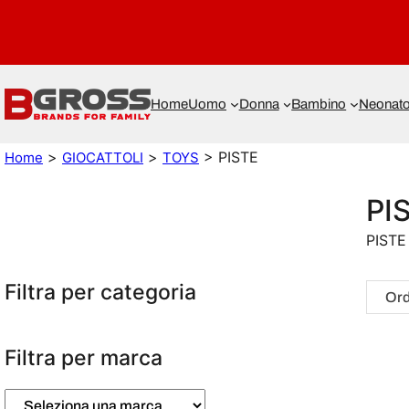
Home
Uomo
Donna
Bambino
Neonat
>
>
> PISTE
Home
GIOCATTOLI
TOYS
PI
PISTE
Filtra per categoria
Filtra per marca