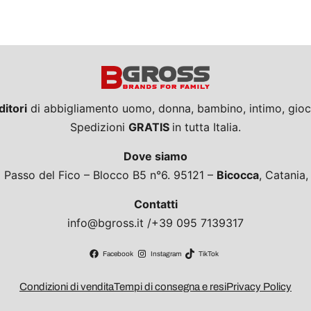
ditori
di abbigliamento uomo, donna, bambino, intimo, giocat
Spedizioni
GRATIS
in tutta Italia.
Dove siamo
a Passo del Fico – Blocco B5 n°6. 95121 –
Bicocca
, Catania
Contatti
info@bgross.it /+39 095 7139317
Facebook
Instagram
TikTok
Condizioni di vendita
Tempi di consegna e resi
Privacy Policy