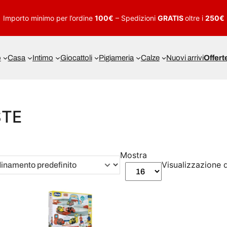
Importo minimo per l’ordine
100€
– Spedizioni
GRATIS
oltre i
250€
o
Casa
Intimo
Giocattoli
Pigiameria
Calze
Nuovi arrivi
Offert
STE
Mostra
Visualizzazione d