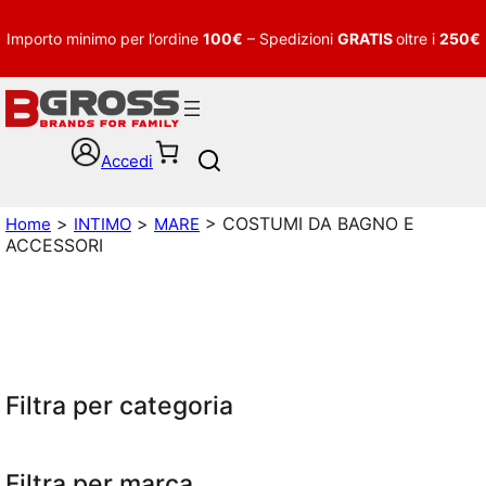
Importo minimo per l’ordine
100€
– Spedizioni
GRATIS
oltre i
250€
Accedi
S
e
a
>
>
> COSTUMI DA BAGNO E
Home
INTIMO
MARE
r
ACCESSORI
c
h
Filtra per categoria
Filtra per marca