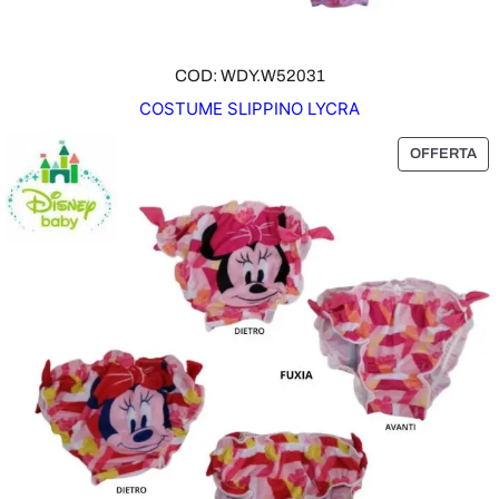
COD: WDY.W52031
COSTUME SLIPPINO LYCRA
P
OFFERTA
R
O
D
O
T
T
O
I
N
O
F
F
E
R