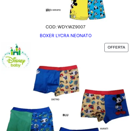
COD: WDY.WZ9007
BOXER LYCRA NEONATO
P
OFFERTA
R
O
D
O
T
T
O
I
N
O
F
F
E