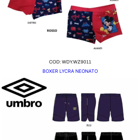
F
F
E
R
T
A
COD: WDY.WZ9011
BOXER LYCRA NEONATO