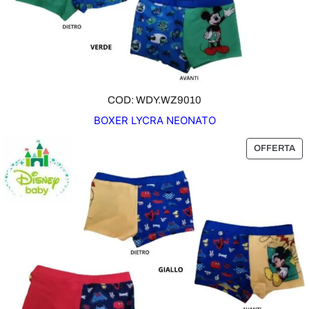
R
T
A
COD: WDY.WZ9010
BOXER LYCRA NEONATO
P
OFFERTA
R
O
D
O
T
T
O
I
N
O