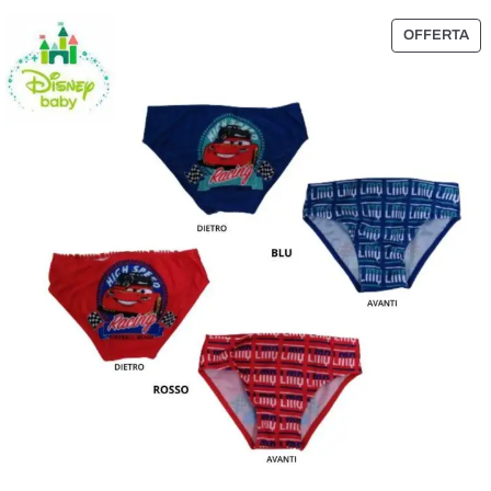
P
OFFERTA
R
O
D
O
T
T
O
I
N
O
F
F
E
R
T
A