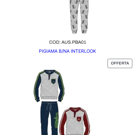
R
T
A
COD: AUS.PBA01
PIGIAMA B/NA INTERLOOK
P
OFFERTA
R
O
D
O
T
T
O
I
N
O