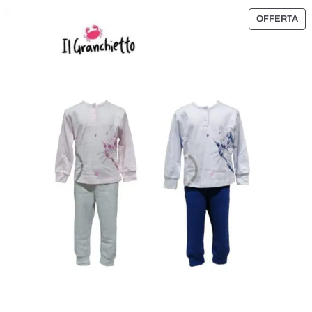
P
OFFERTA
R
O
D
O
T
T
O
I
N
O
F
F
E
R
T
A