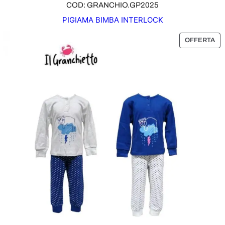
COD: GRANCHIO.GP2025
PIGIAMA BIMBA INTERLOCK
P
OFFERTA
R
O
D
O
T
T
O
I
N
O
F
F
E
R
T
A