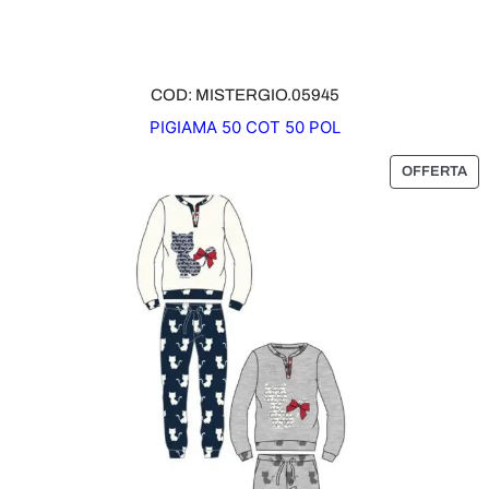
A
COD: MISTERGIO.05945
PIGIAMA 50 COT 50 POL
P
OFFERTA
R
O
D
O
T
T
O
I
N
O
F
F
E