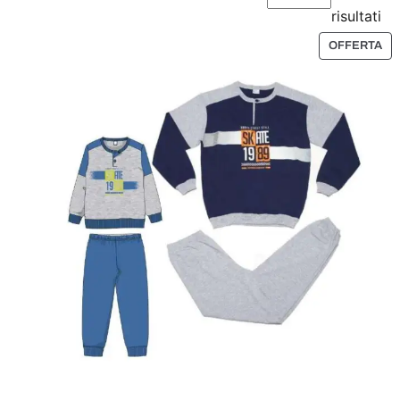
risultati
P
OFFERTA
R
O
D
O
T
T
O
I
N
O
F
F
E
R
T
A