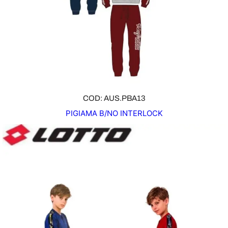
F
F
E
R
T
A
COD: AUS.PBA13
PIGIAMA B/NO INTERLOCK