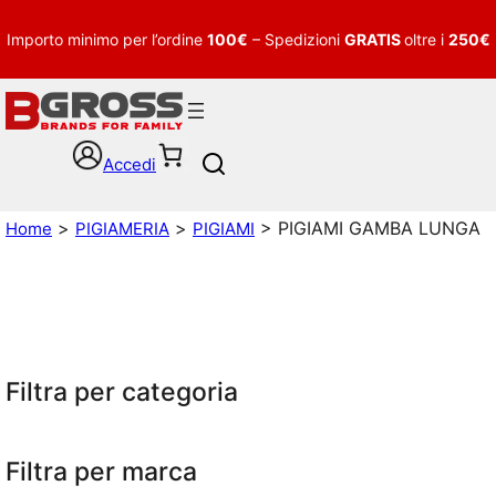
Importo minimo per l’ordine
100€
– Spedizioni
GRATIS
oltre i
250€
Accedi
S
e
a
>
>
> PIGIAMI GAMBA LUNGA
Home
PIGIAMERIA
PIGIAMI
r
c
h
Filtra per categoria
Filtra per marca