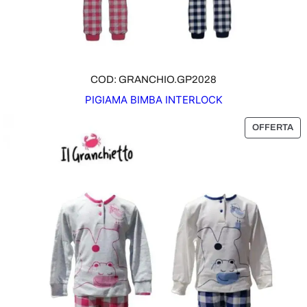
T
A
COD: GRANCHIO.GP2028
PIGIAMA BIMBA INTERLOCK
P
OFFERTA
R
O
D
O
T
T
O
I
N
O
F