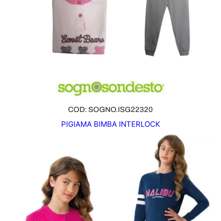
O
F
F
E
R
T
A
COD: SOGNO.ISG22320
PIGIAMA BIMBA INTERLOCK