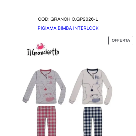
COD: GRANCHIO.GP2026-1
PIGIAMA BIMBA INTERLOCK
P
OFFERTA
R
O
D
O
T
T
O
I
N
O
F
F
E
R