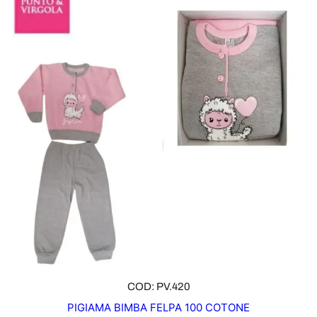
O
D
O
T
T
O
I
N
O
F
F
E
R
T
A
COD: PV.420
PIGIAMA BIMBA FELPA 100 COTONE