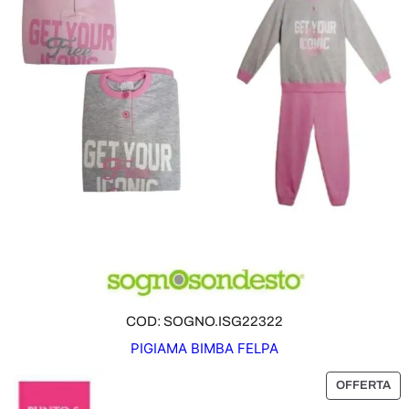
O
T
T
O
I
N
O
F
F
E
R
T
A
COD: SOGNO.ISG22322
PIGIAMA BIMBA FELPA
P
OFFERTA
R