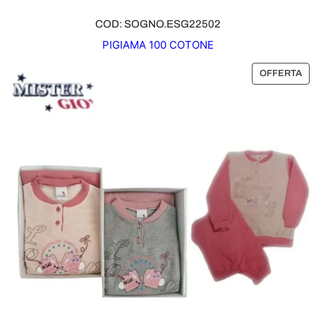
COD: SOGNO.ESG22502
PIGIAMA 100 COTONE
P
OFFERTA
R
O
D
O
T
T
O
I
N
O
F
F
E
R
T