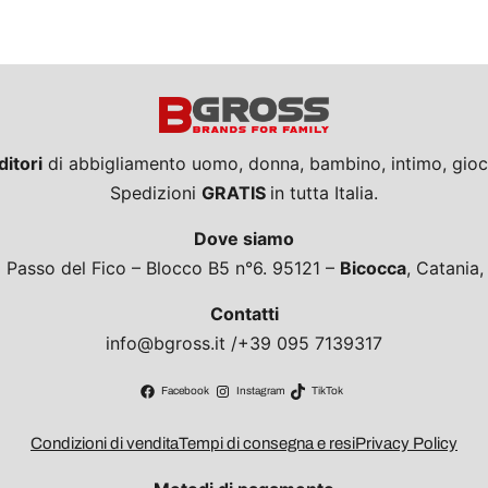
ditori
di abbigliamento uomo, donna, bambino, intimo, giocat
Spedizioni
GRATIS
in tutta Italia.
Dove siamo
a Passo del Fico – Blocco B5 n°6. 95121 –
Bicocca
, Catania
Contatti
info@bgross.it /+39 095 7139317
Facebook
Instagram
TikTok
Condizioni di vendita
Tempi di consegna e resi
Privacy Policy