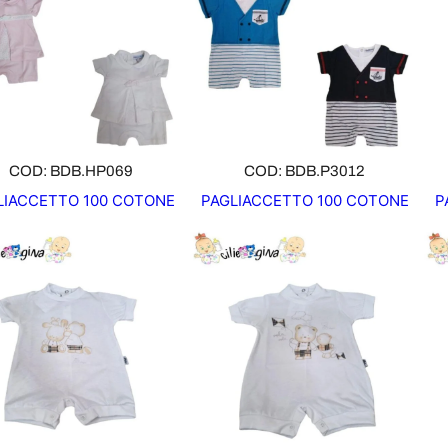
D
D
O
O
T
T
T
T
O
O
I
I
N
N
O
O
COD: BDB.HP069
COD: BDB.P3012
F
F
LIACCETTO 100 COTONE
PAGLIACCETTO 100 COTONE
P
F
F
E
E
R
R
T
T
A
A