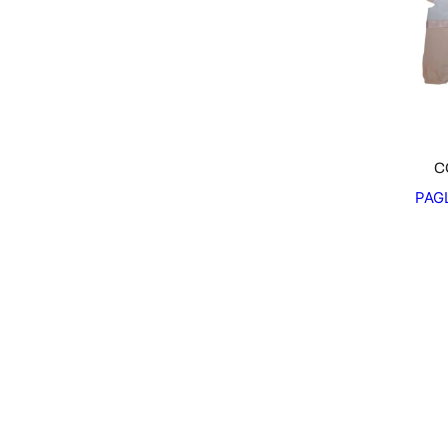
C
PAG