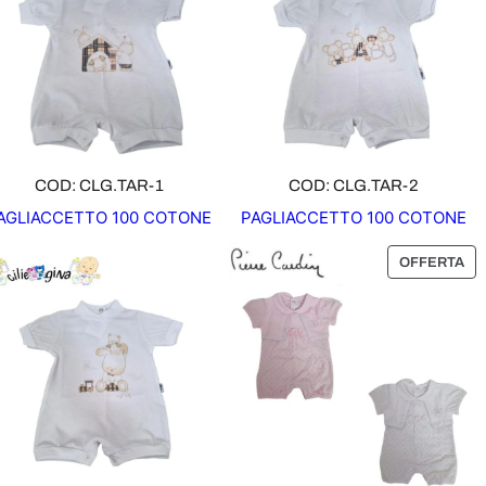
COD: CLG.TAR-1
COD: CLG.TAR-2
AGLIACCETTO 100 COTONE
PAGLIACCETTO 100 COTONE
P
OFFERTA
R
O
D
O
T
T
O
I
N