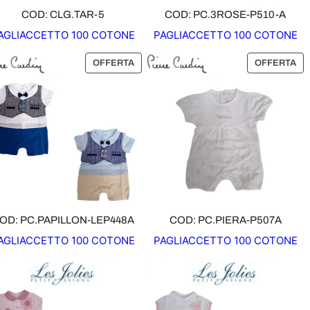
O
COD: CLG.TAR-5
COD: PC.3ROSE-P510-A
F
AGLIACCETTO 100 COTONE
PAGLIACCETTO 100 COTONE
F
E
P
P
OFFERTA
OFFERTA
R
R
R
T
O
O
A
D
D
O
O
T
T
T
T
O
O
I
I
N
N
O
O
OD: PC.PAPILLON-LEP448A
COD: PC.PIERA-P507A
F
F
AGLIACCETTO 100 COTONE
PAGLIACCETTO 100 COTONE
F
F
E
E
R
R
T
T
A
A