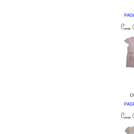
PAG
C
PAG