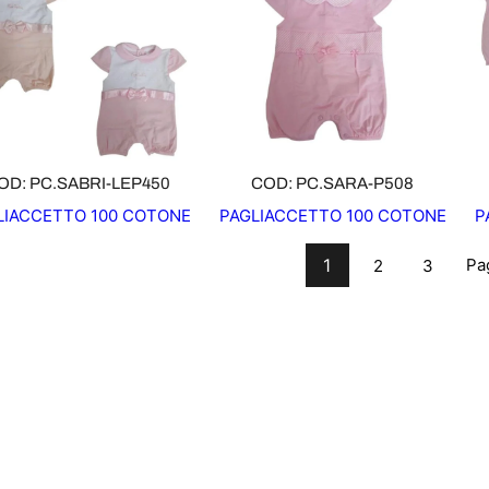
D
D
O
O
T
T
T
T
O
O
I
I
N
N
O
O
OD: PC.SABRI-LEP450
COD: PC.SARA-P508
F
F
LIACCETTO 100 COTONE
PAGLIACCETTO 100 COTONE
P
F
F
E
E
1
Pa
2
3
R
R
T
T
A
A