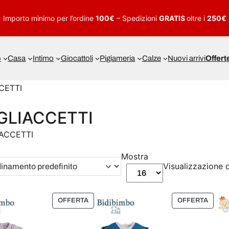
Importo minimo per l’ordine
100€
– Spedizioni
GRATIS
oltre i
250€
o
Casa
Intimo
Giocattoli
Pigiameria
Calze
Nuovi arrivi
Offert
CETTI
GLIACCETTI
ACCETTI
Mostra
Visualizzazione di
P
P
OFFERTA
OFFERTA
R
R
O
O