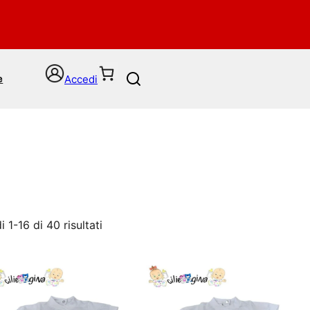
Accedi
e
S
e
a
r
c
h
 1-16 di 40 risultati