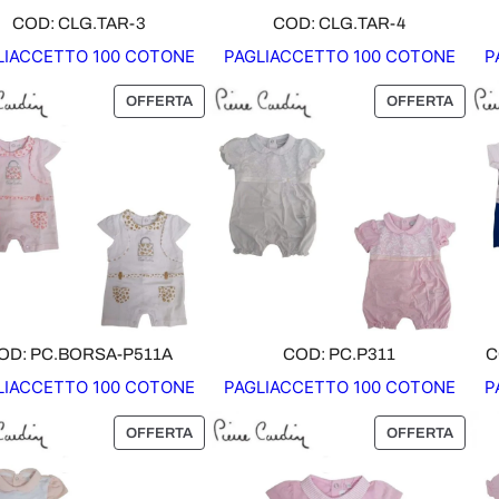
COD: CLG.TAR-3
COD: CLG.TAR-4
LIACCETTO 100 COTONE
PAGLIACCETTO 100 COTONE
P
P
P
OFFERTA
OFFERTA
R
R
O
O
D
D
O
O
T
T
T
T
O
O
I
I
N
N
O
O
OD: PC.BORSA-P511A
COD: PC.P311
C
F
F
LIACCETTO 100 COTONE
PAGLIACCETTO 100 COTONE
P
F
F
E
E
P
P
OFFERTA
OFFERTA
R
R
R
R
T
T
O
O
A
A