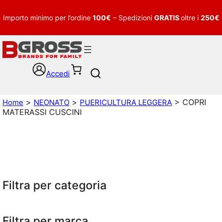
Importo minimo per l’ordine
100€
– Spedizioni
GRATIS
oltre i
250€
Accedi
S
e
a
>
>
> COPRI
Home
NEONATO
PUERICULTURA LEGGERA
r
MATERASSI CUSCINI
c
h
Filtra per categoria
Filtra per marca