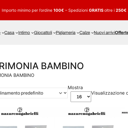
Importo minimo per l’ordine
100€
– Spedizioni
GRATIS
oltre i
250€
o
Casa
Intimo
Giocattoli
Pigiameria
Calze
Nuovi arrivi
Offert
RIMONIA BAMBINO
MONIA BAMBINO
Mostra
Visualizzazione di