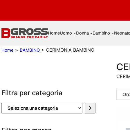
Home
Uomo
Donna
Bambino
Neonat
>
> CERIMONIA BAMBINO
Home
BAMBINO
CE
CERI
Filtra per categoria
S
e
l
e
z