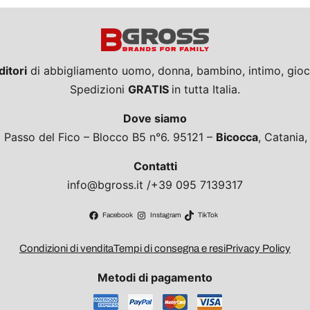
ditori
di abbigliamento uomo, donna, bambino, intimo, giocat
Spedizioni
GRATIS
in tutta Italia.
Dove siamo
a Passo del Fico – Blocco B5 n°6. 95121 –
Bicocca
, Catania
Contatti
info@bgross.it /+39 095 7139317
Facebook
Instagram
TikTok
Condizioni di vendita
Tempi di consegna e resi
Privacy Policy
Metodi di pagamento