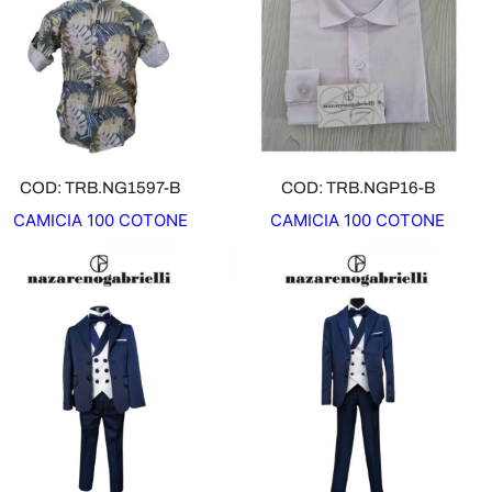
D
O
T
T
O
I
N
O
COD: TRB.NG1597-B
COD: TRB.NGP16-B
F
CAMICIA 100 COTONE
CAMICIA 100 COTONE
F
E
R
T
A