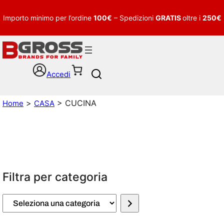
Importo minimo per l’ordine
100€
– Spedizioni
GRATIS
oltre i
250€
Accedi
S
e
a
>
> CUCINA
Home
CASA
r
c
h
Filtra per categoria
S
e
l