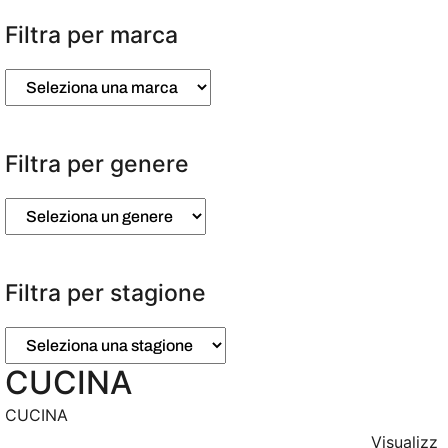
e
z
Filtra per marca
i
o
n
a
u
n
Filtra per genere
a
c
a
t
e
g
o
Filtra per stagione
r
i
a
CUCINA
CUCINA
Visualizz