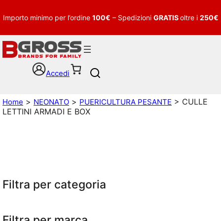
Importo minimo per l’ordine
100€
– Spedizioni
GRATIS
oltre i
250€
Accedi
S
e
a
>
>
> CULLE
Home
NEONATO
PUERICULTURA PESANTE
r
LETTINI ARMADI E BOX
c
h
Filtra per categoria
Filtra per marca