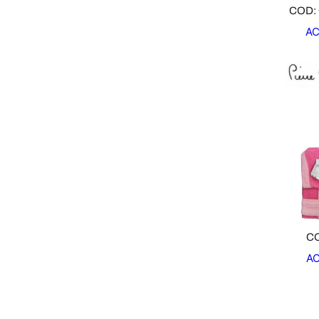
COD:
AC
CO
A