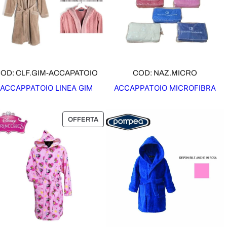
OD: CLF.GIM-ACCAPATOIO
COD: NAZ.MICRO
ACCAPPATOIO LINEA GIM
ACCAPPATOIO MICROFIBRA
P
OFFERTA
R
O
D
O
T
T
O
I
N