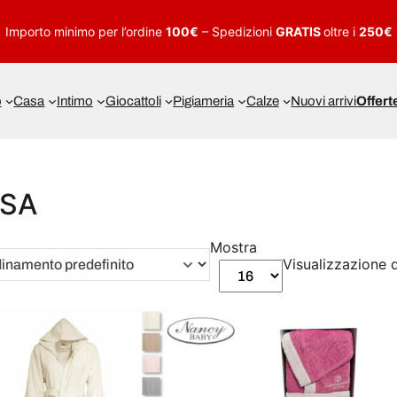
Importo minimo per l’ordine
100€
– Spedizioni
GRATIS
oltre i
250€
o
Casa
Intimo
Giocattoli
Pigiameria
Calze
Nuovi arrivi
Offert
SA
Mostra
Visualizzazione di