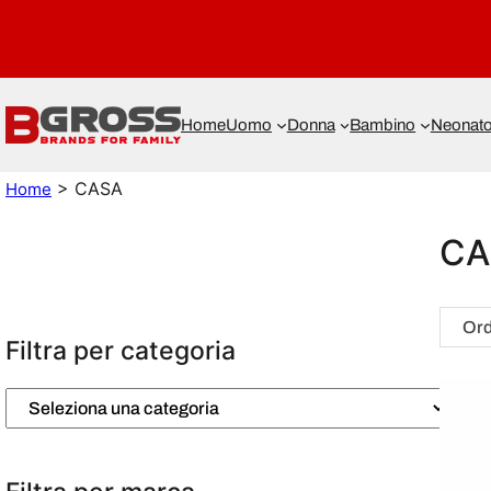
Home
Uomo
Donna
Bambino
Neonat
> CASA
Home
CA
Filtra per categoria
S
e
l
e
z