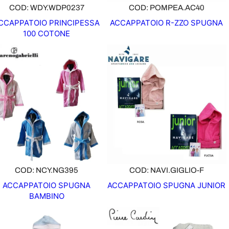
O
COD: WDY.WDP0237
COD: POMPEA.AC40
F
CCAPPATOIO PRINCIPESSA
ACCAPPATOIO R-ZZO SPUGNA
F
100 COTONE
E
R
T
A
COD: NCY.NG395
COD: NAVI.GIGLIO-F
ACCAPPATOIO SPUGNA
ACCAPPATOIO SPUGNA JUNIOR
BAMBINO