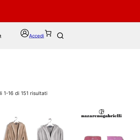
Accedi
e
S
e
a
r
c
h
 1-16 di 151 risultati