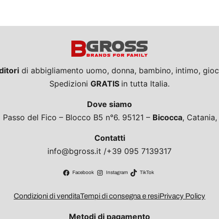
ditori
di abbigliamento uomo, donna, bambino, intimo, giocat
Spedizioni
GRATIS
in tutta Italia.
Dove siamo
a Passo del Fico – Blocco B5 n°6. 95121 –
Bicocca
, Catania
Contatti
info@bgross.it /+39 095 7139317
Facebook
Instagram
TikTok
Condizioni di vendita
Tempi di consegna e resi
Privacy Policy
Metodi di pagamento