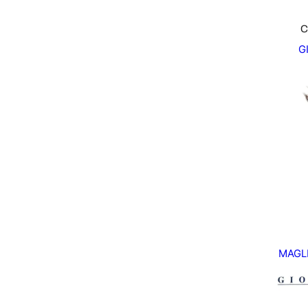
C
G
MAGL