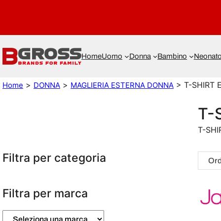
Home
Uomo
Donna
Bambino
Neonat
>
>
> T-SHIRT
Home
DONNA
MAGLIERIA ESTERNA DONNA
T-
T-SH
Filtra per categoria
Filtra per marca