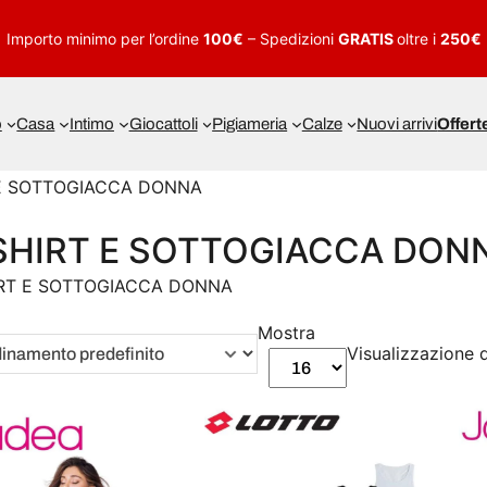
Importo minimo per l’ordine
100€
– Spedizioni
GRATIS
oltre i
250€
o
Casa
Intimo
Giocattoli
Pigiameria
Calze
Nuovi arrivi
Offert
 E SOTTOGIACCA DONNA
SHIRT E SOTTOGIACCA DON
IRT E SOTTOGIACCA DONNA
Mostra
Visualizzazione di