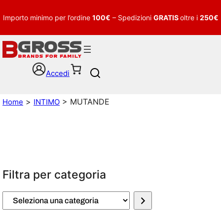
Importo minimo per l’ordine
100€
– Spedizioni
GRATIS
oltre i
250€
Accedi
S
e
a
>
> MUTANDE
Home
INTIMO
r
c
h
Filtra per categoria
S
e
l