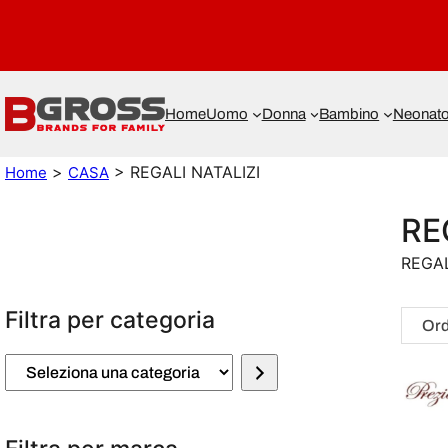
Home
Uomo
Donna
Bambino
Neonat
>
> REGALI NATALIZI
Home
CASA
RE
REGAL
Filtra per categoria
S
e
l
e
z