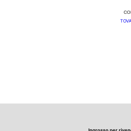
CO
TOVA
Ingrosso per riven