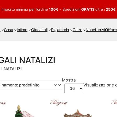
Importo minimo per l’ordine
100€
– Spedizioni
GRATIS
oltre i
250€
o
Casa
Intimo
Giocattoli
Pigiameria
Calze
Nuovi arrivi
Offert
GALI NATALIZI
I NATALIZI
Mostra
Visualizzazione di