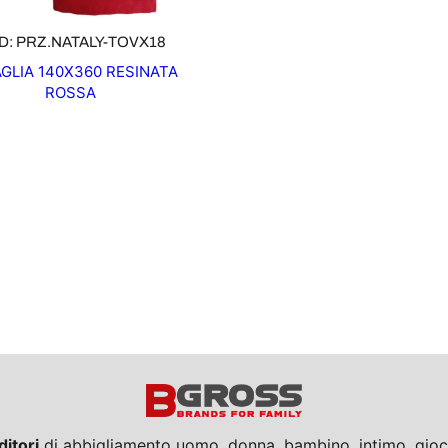
D: PRZ.NATALY-TOVX18
GLIA 140X360 RESINATA
ROSSA
ditori
di abbigliamento uomo, donna, bambino, intimo, giocat