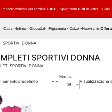
Importo minimo per l’ordine
100€
– Spedizioni
GRATIS
oltre i
250€
o
Casa
Intimo
Giocattoli
Pigiameria
Calze
Nuovi arrivi
Offert
I SPORTIVI DONNA
MPLETI SPORTIVI DONNA
LETI SPORTIVI DONNA
Mostra
Visualizzazione d