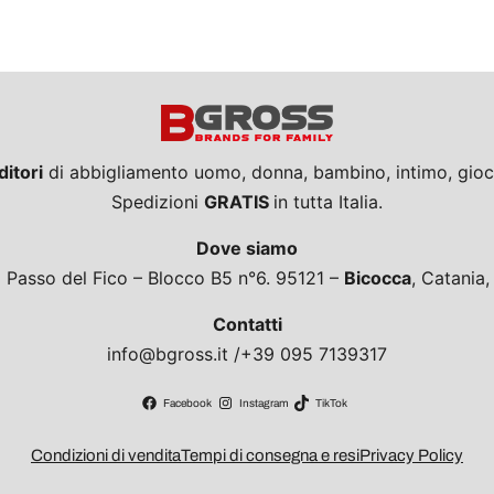
ditori
di abbigliamento uomo, donna, bambino, intimo, giocat
Spedizioni
GRATIS
in tutta Italia.
Dove siamo
a Passo del Fico – Blocco B5 n°6. 95121 –
Bicocca
, Catania
Contatti
info@bgross.it /+39 095 7139317
Facebook
Instagram
TikTok
Condizioni di vendita
Tempi di consegna e resi
Privacy Policy