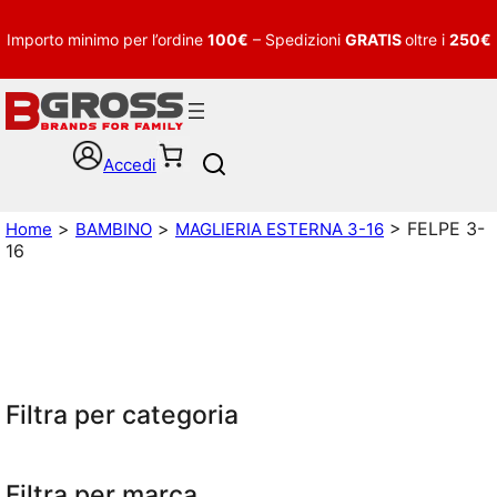
Importo minimo per l’ordine
100€
– Spedizioni
GRATIS
oltre i
250€
Accedi
S
e
a
>
>
> FELPE 3-
Home
BAMBINO
MAGLIERIA ESTERNA 3-16
r
16
c
h
Filtra per categoria
Filtra per marca