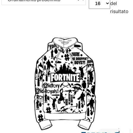
del
risultato