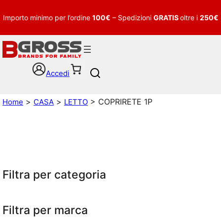
Importo minimo per l’ordine
100€
– Spedizioni
GRATIS
oltre i
250€
Accedi
S
e
a
>
>
> COPRIRETE 1P
Home
CASA
LETTO
r
c
h
Filtra per categoria
Filtra per marca