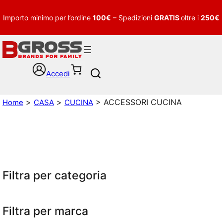
Importo minimo per l’ordine
100€
– Spedizioni
GRATIS
oltre i
250€
Accedi
S
e
a
>
>
> ACCESSORI CUCINA
Home
CASA
CUCINA
r
c
h
Filtra per categoria
Filtra per marca