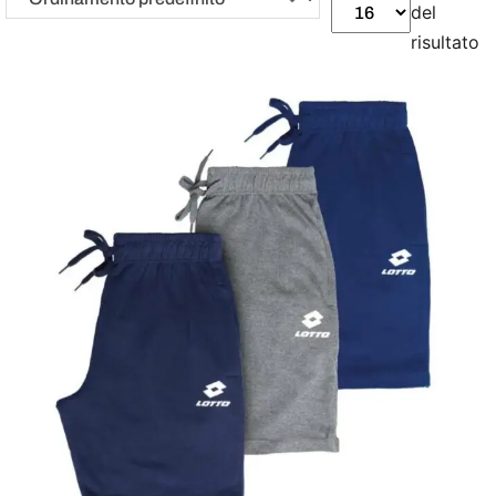
del
risultato