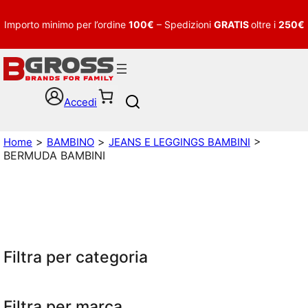
Importo minimo per l’ordine
100€
– Spedizioni
GRATIS
oltre i
250€
Accedi
S
e
a
>
>
>
Home
BAMBINO
JEANS E LEGGINGS BAMBINI
r
BERMUDA BAMBINI
c
h
Filtra per categoria
Filtra per marca