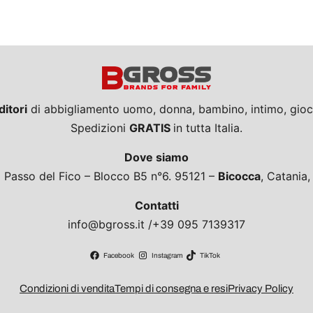
ditori
di abbigliamento uomo, donna, bambino, intimo, giocat
Spedizioni
GRATIS
in tutta Italia.
Dove siamo
a Passo del Fico – Blocco B5 n°6. 95121 –
Bicocca
, Catania
Contatti
info@bgross.it /+39 095 7139317
Facebook
Instagram
TikTok
Condizioni di vendita
Tempi di consegna e resi
Privacy Policy