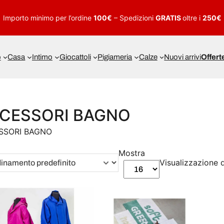
Importo minimo per l’ordine
100€
– Spedizioni
GRATIS
oltre i
250€
o
Casa
Intimo
Giocattoli
Pigiameria
Calze
Nuovi arrivi
Offert
CESSORI BAGNO
SSORI BAGNO
Mostra
Visualizzazione di