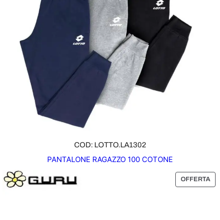
COD: LOTTO.LA1302
PANTALONE RAGAZZO 100 COTONE
P
OFFERTA
R
O
D