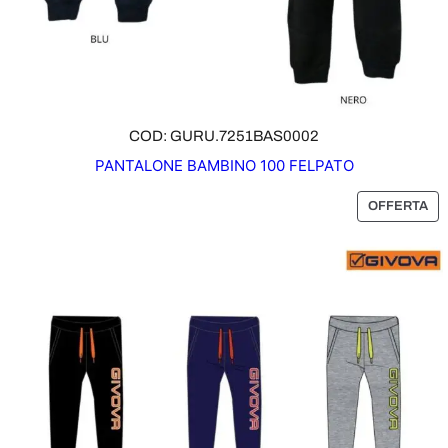
R
T
A
COD: GURU.7251BAS0002
PANTALONE BAMBINO 100 FELPATO
P
OFFERTA
R
O
D
O
T
T
O
I
N
O
F