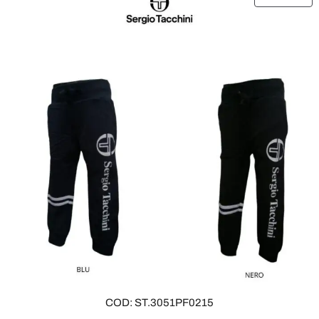
R
O
D
O
T
T
O
I
N
O
F
F
E
R
T
A
COD: ST.3051PF0215