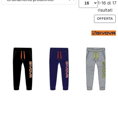
1-16 di 17
risultati
P
OFFERTA
R
O
D
O
T
T
O
I
N
O
F
F
E
R
T
A