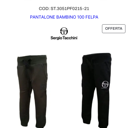
COD: ST.3051PF0215-21
PANTALONE BAMBINO 100 FELPA
P
OFFERTA
R
O
D
O
T
T
O
I
N
O
F
F
E
R
T