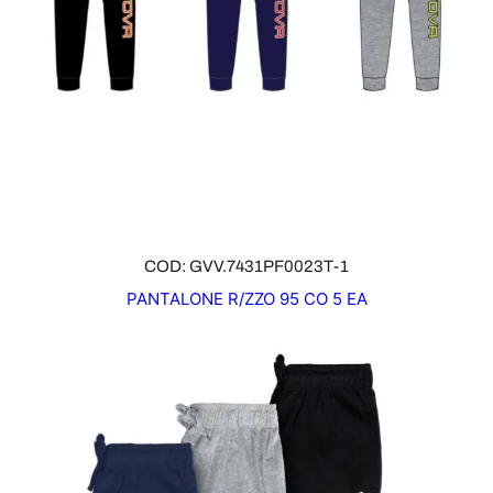
N
O
F
F
E
R
T
A
COD: GVV.7431PF0023T-1
PANTALONE R/ZZO 95 CO 5 EA