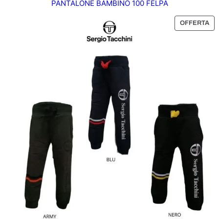
PANTALONE BAMBINO 100 FELPA
P
OFFERTA
R
O
D
O
T
T
O
I
N
O
F
F
E
R
T
A