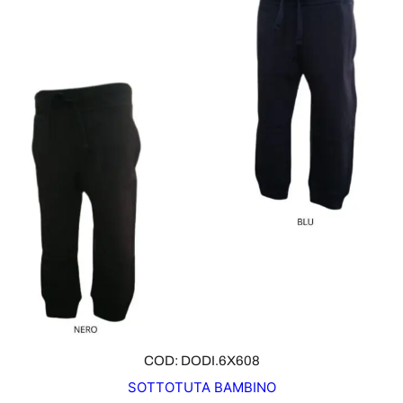
O
D
O
T
T
O
I
N
O
F
F
E
R
T
A
COD: DODI.6X608
SOTTOTUTA BAMBINO