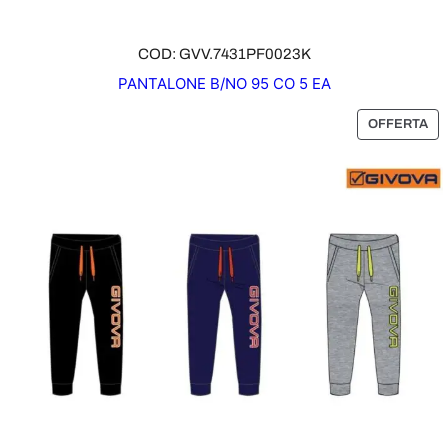
COD: GVV.7431PF0023K
PANTALONE B/NO 95 CO 5 EA
P
OFFERTA
R
O
D
O
T
T
O
I
N
O
F
F
E
R