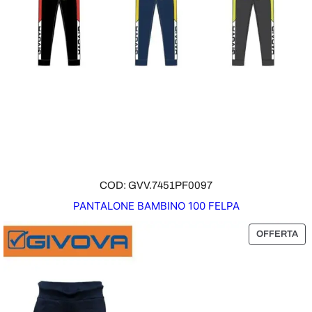
I
N
O
F
F
E
R
T
A
COD: GVV.7451PF0097
PANTALONE BAMBINO 100 FELPA
P
OFFERTA
R
O
D
O
T