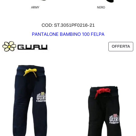
A
COD: ST.3051PF0216-21
PANTALONE BAMBINO 100 FELPA
P
OFFERTA
R
O
D
O
T
T
O
I
N
O
F
F
E