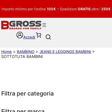
Importo minimo per l’ordine
100€
– Spedizioni
GRATIS
oltre i
250€
Accedi
S
e
a
>
>
>
Home
BAMBINO
JEANS E LEGGINGS BAMBINI
r
SOTTOTUTA BAMBINI
c
h
Filtra per categoria
Filtra per marca