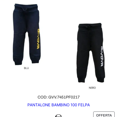
D
O
T
T
O
I
N
O
F
F
E
R
T
A
COD: GVV.7451PF0217
PANTALONE BAMBINO 100 FELPA
P
OFFERTA