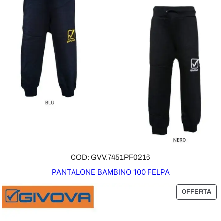
T
O
I
N
O
F
F
E
R
T
A
COD: GVV.7451PF0216
PANTALONE BAMBINO 100 FELPA
P
OFFERTA
R
O