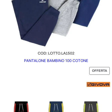
COD: LOTTO.LA1502
PANTALONE BAMBINO 100 COTONE
P
OFFERTA
R
O
D
O
T
T
O