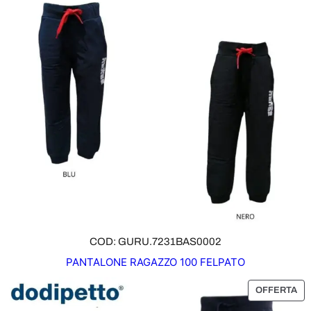
O
T
T
O
I
N
O
F
F
E
R
T
A
COD: GURU.7231BAS0002
PANTALONE RAGAZZO 100 FELPATO
P
OFFERTA
R