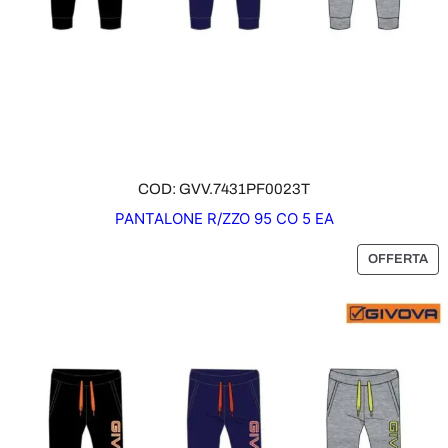
F
E
R
T
A
COD: GVV.7431PF0023T
PANTALONE R/ZZO 95 CO 5 EA
P
OFFERTA
R
O
D
O
T
T
O
I