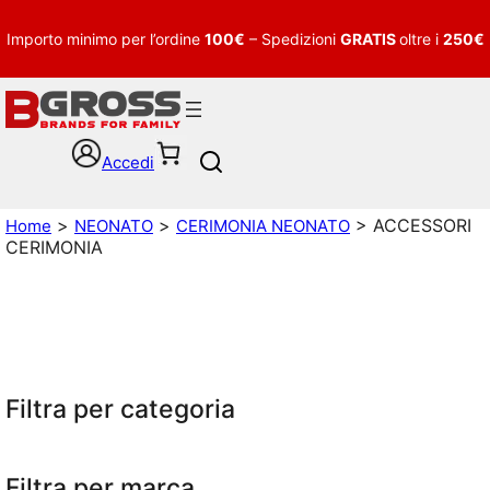
Importo minimo per l’ordine
100€
– Spedizioni
GRATIS
oltre i
250€
Accedi
S
e
a
>
>
> ACCESSORI
Home
NEONATO
CERIMONIA NEONATO
r
CERIMONIA
c
h
Filtra per categoria
Filtra per marca