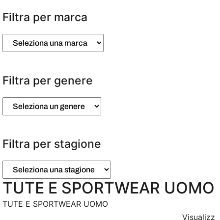
e
z
Filtra per marca
i
o
n
a
u
n
Filtra per genere
a
c
a
t
e
g
o
Filtra per stagione
r
i
a
TUTE E SPORTWEAR UOMO
TUTE E SPORTWEAR UOMO
Visualizz