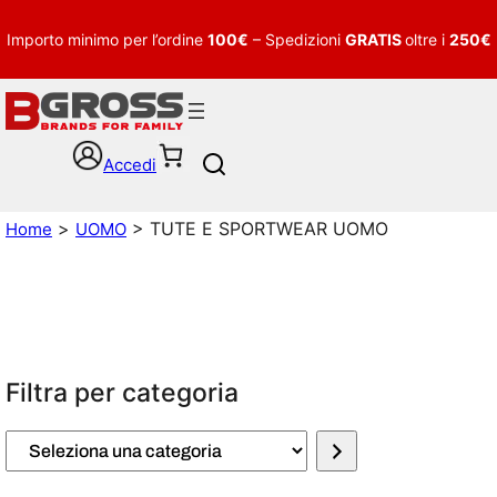
Importo minimo per l’ordine
100€
– Spedizioni
GRATIS
oltre i
250€
Accedi
S
e
a
>
> TUTE E SPORTWEAR UOMO
Home
UOMO
r
c
h
Filtra per categoria
S
e
l