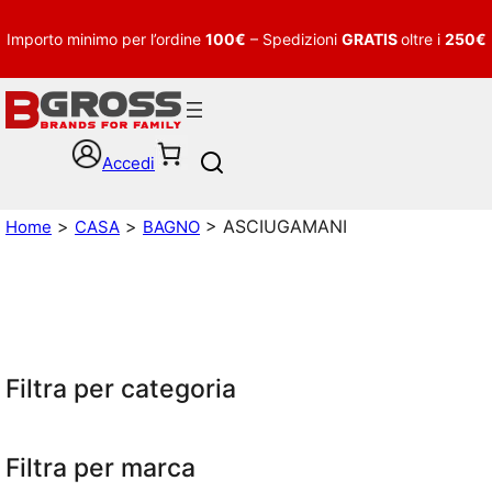
Importo minimo per l’ordine
100€
– Spedizioni
GRATIS
oltre i
250€
Accedi
S
e
a
>
>
> ASCIUGAMANI
Home
CASA
BAGNO
r
c
h
Filtra per categoria
Filtra per marca