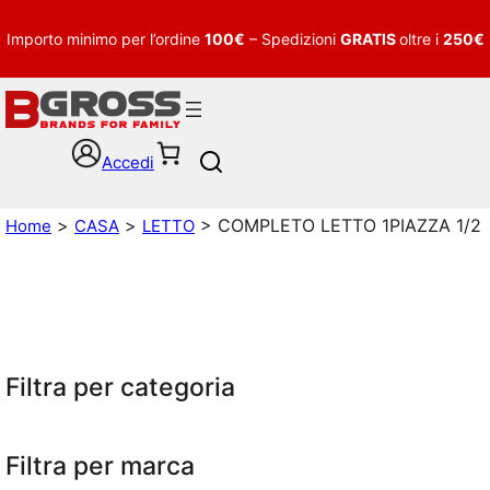
Importo minimo per l’ordine
100€
– Spedizioni
GRATIS
oltre i
250€
Accedi
S
e
a
>
>
> COMPLETO LETTO 1PIAZZA 1/2
Home
CASA
LETTO
r
c
h
Filtra per categoria
Filtra per marca