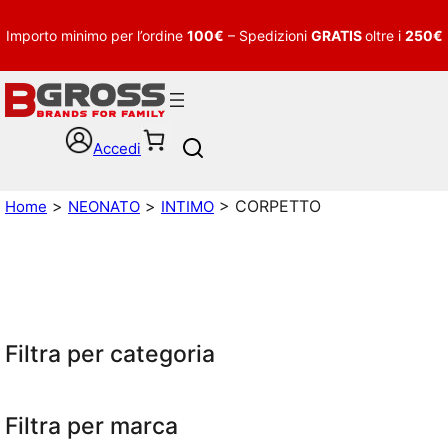
Importo minimo per l’ordine
100€
– Spedizioni
GRATIS
oltre i
250€
Accedi
S
e
a
>
>
> CORPETTO
Home
NEONATO
INTIMO
r
c
h
Filtra per categoria
Filtra per marca