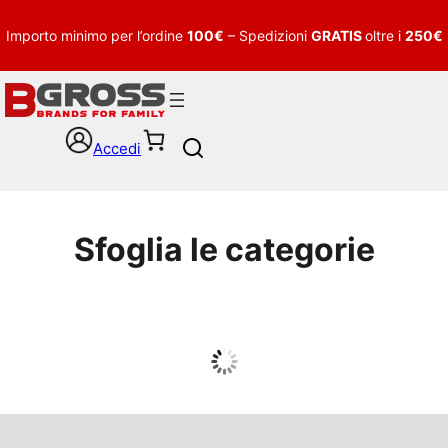
Importo minimo per l’ordine
100€
– Spedizioni
GRATIS
oltre i
250€
Accedi
S
e
a
r
c
Sfoglia le categorie
h
UOMO
Guarda tutto