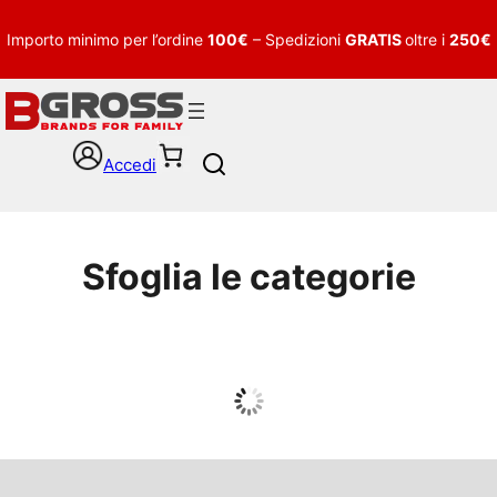
Importo minimo per l’ordine
100€
– Spedizioni
GRATIS
oltre i
250€
Accedi
S
e
a
r
c
Sfoglia le categorie
h
UOMO
Guarda tutto