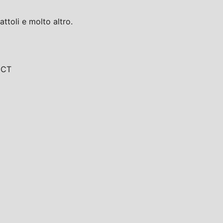
toli e molto altro.
, CT