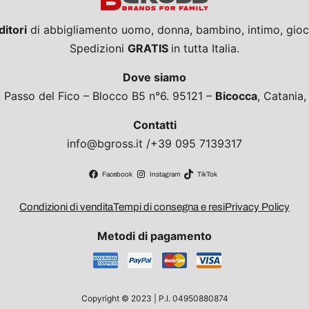
ditori
di abbigliamento uomo, donna, bambino, intimo, giocat
Spedizioni
GRATIS
in tutta Italia.
Dove siamo
a Passo del Fico – Blocco B5 n°6. 95121 –
Bicocca
, Catania
Contatti
info@bgross.it /+39 095 7139317
Facebook
Instagram
TikTok
Condizioni di vendita
Tempi di consegna e resi
Privacy Policy
Metodi di pagamento
Copyright © 2023 | P.I. 04950880874