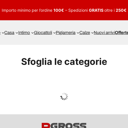
Importo minimo per l’ordine
100€
– Spedizioni
GRATIS
oltre i
250€
o
Casa
Intimo
Giocattoli
Pigiameria
Calze
Nuovi arrivi
Offert
Sfoglia le categorie
UOMO
Guarda tutto