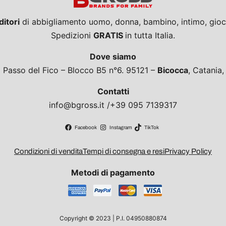
ditori
di abbigliamento uomo, donna, bambino, intimo, giocat
Spedizioni
GRATIS
in tutta Italia.
Dove siamo
a Passo del Fico – Blocco B5 n°6. 95121 –
Bicocca
, Catania
Contatti
info@bgross.it /+39 095 7139317
Facebook
Instagram
TikTok
Condizioni di vendita
Tempi di consegna e resi
Privacy Policy
Metodi di pagamento
Copyright © 2023 | P.I. 04950880874