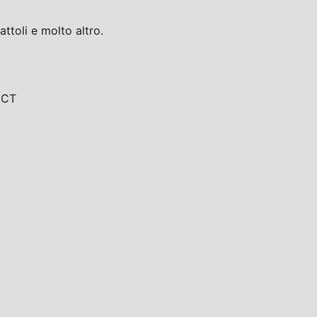
toli e molto altro.
, CT