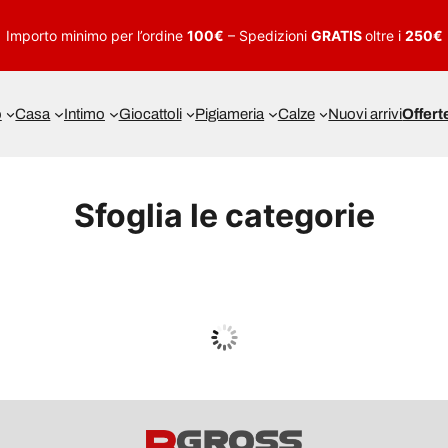
Importo minimo per l’ordine
100€
– Spedizioni
GRATIS
oltre i
250€
o
Casa
Intimo
Giocattoli
Pigiameria
Calze
Nuovi arrivi
Offert
Sfoglia le categorie
UOMO
Guarda tutto