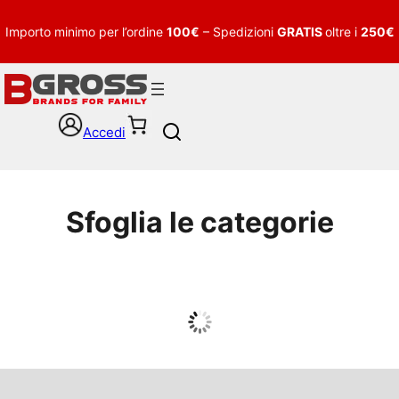
Importo minimo per l’ordine
100€
– Spedizioni
GRATIS
oltre i
250€
Accedi
S
e
a
r
c
Sfoglia le categorie
h
UOMO
Guarda tutto