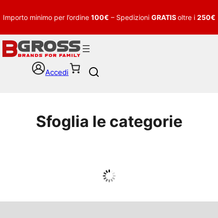
Importo minimo per l’ordine
100€
– Spedizioni
GRATIS
oltre i
250€
Accedi
S
e
a
r
c
Sfoglia le categorie
h
UOMO
Guarda tutto