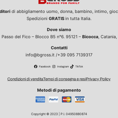
ditori
di abbigliamento uomo, donna, bambino, intimo, giocat
Spedizioni
GRATIS
in tutta Italia.
Dove siamo
a Passo del Fico – Blocco B5 n°6. 95121 –
Bicocca
, Catania
Contatti
info@bgross.it /+39 095 7139317
Facebook
Instagram
TikTok
Condizioni di vendita
Tempi di consegna e resi
Privacy Policy
Metodi di pagamento
Copyright © 2023 | P.I. 04950880874