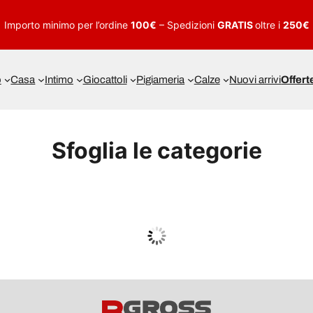
Importo minimo per l’ordine
100€
– Spedizioni
GRATIS
oltre i
250€
o
Casa
Intimo
Giocattoli
Pigiameria
Calze
Nuovi arrivi
Offert
Sfoglia le categorie
UOMO
Guarda tutto