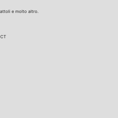
toli e molto altro.
, CT