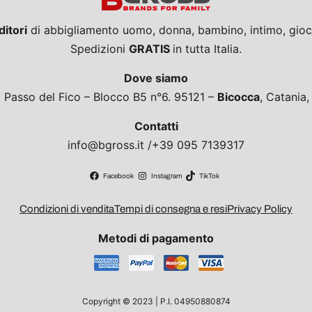
ditori
di abbigliamento uomo, donna, bambino, intimo, giocat
Spedizioni
GRATIS
in tutta Italia.
Dove siamo
a Passo del Fico – Blocco B5 n°6. 95121 –
Bicocca
, Catania
Contatti
info@bgross.it /+39 095 7139317
Facebook
Instagram
TikTok
Condizioni di vendita
Tempi di consegna e resi
Privacy Policy
Metodi di pagamento
Copyright © 2023 | P.I. 04950880874