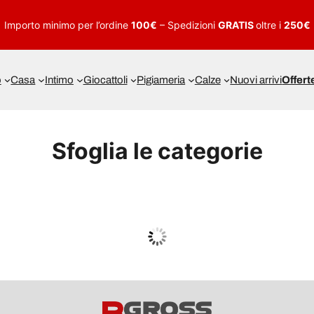
Importo minimo per l’ordine
100€
– Spedizioni
GRATIS
oltre i
250€
o
Casa
Intimo
Giocattoli
Pigiameria
Calze
Nuovi arrivi
Offert
Sfoglia le categorie
UOMO
Guarda tutto