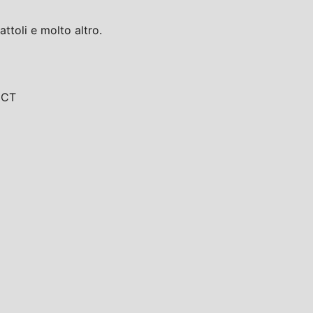
toli e molto altro.
, CT