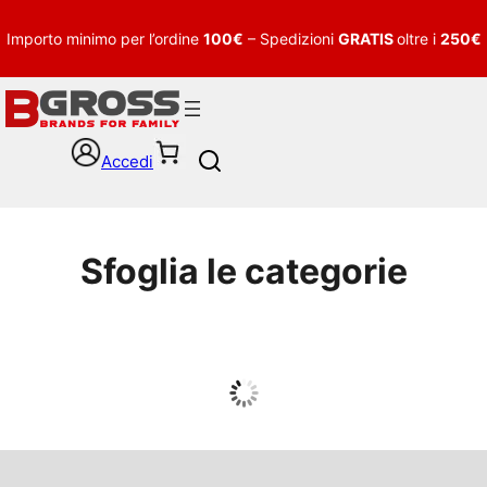
Importo minimo per l’ordine
100€
– Spedizioni
GRATIS
oltre i
250€
Accedi
S
e
a
r
c
Sfoglia le categorie
h
UOMO
Guarda tutto