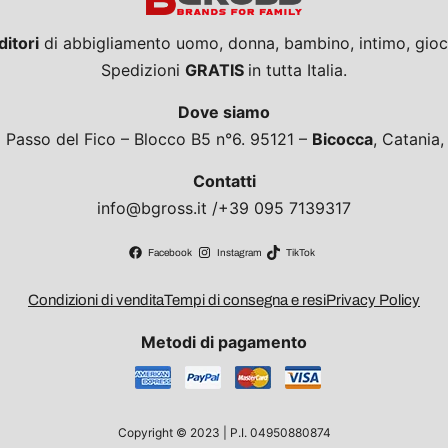
ditori
di abbigliamento uomo, donna, bambino, intimo, giocat
Spedizioni
GRATIS
in tutta Italia.
Dove siamo
a Passo del Fico – Blocco B5 n°6. 95121 –
Bicocca
, Catania
Contatti
info@bgross.it /+39 095 7139317
Facebook
Instagram
TikTok
Condizioni di vendita
Tempi di consegna e resi
Privacy Policy
Metodi di pagamento
Copyright © 2023 | P.I. 04950880874