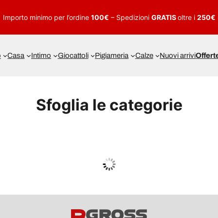
Importo minimo per l’ordine
100€
– Spedizioni
GRATIS
oltre i
250€
o
Casa
Intimo
Giocattoli
Pigiameria
Calze
Nuovi arrivi
Offert
Sfoglia le categorie
UOMO
Guarda tutto