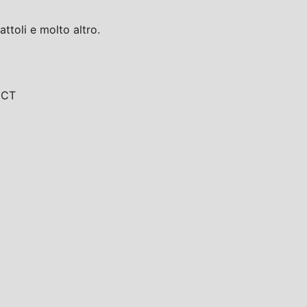
toli e molto altro.
, CT