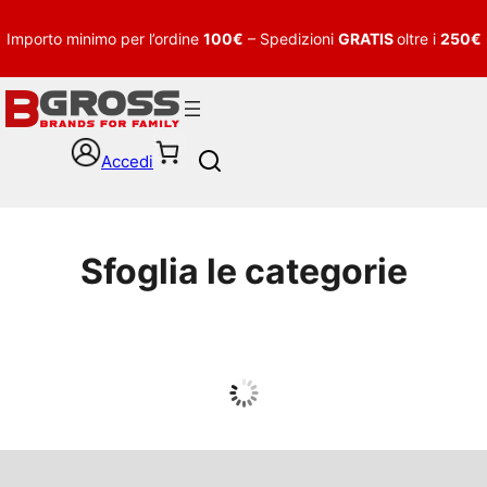
Importo minimo per l’ordine
100€
– Spedizioni
GRATIS
oltre i
250€
Accedi
S
e
a
r
c
Sfoglia le categorie
h
UOMO
Guarda tutto