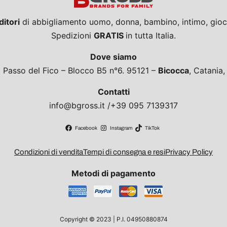
ditori
di abbigliamento uomo, donna, bambino, intimo, giocat
Spedizioni
GRATIS
in tutta Italia.
Dove siamo
a Passo del Fico – Blocco B5 n°6. 95121 –
Bicocca
, Catania
Contatti
info@bgross.it /+39 095 7139317
Facebook
Instagram
TikTok
Condizioni di vendita
Tempi di consegna e resi
Privacy Policy
Metodi di pagamento
Copyright © 2023 | P.I. 04950880874