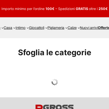
Importo minimo per l’ordine
100€
– Spedizioni
GRATIS
oltre i
250€
o
Casa
Intimo
Giocattoli
Pigiameria
Calze
Nuovi arrivi
Offert
Sfoglia le categorie
UOMO
Guarda tutto