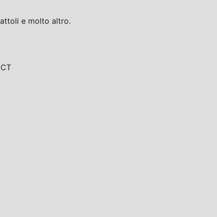
toli e molto altro.
, CT