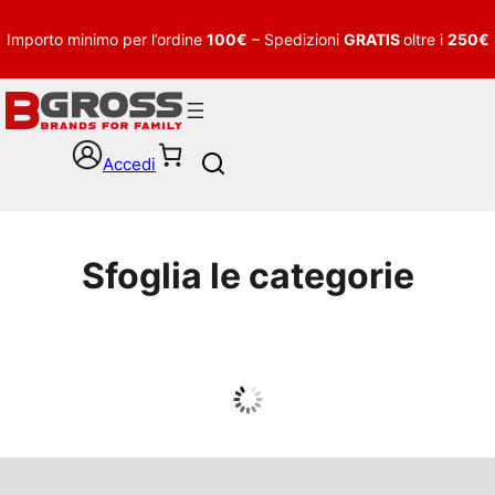
Importo minimo per l’ordine
100€
– Spedizioni
GRATIS
oltre i
250€
Accedi
S
e
a
r
c
Sfoglia le categorie
h
UOMO
Guarda tutto