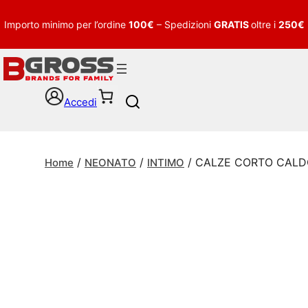
Importo minimo per l’ordine
100€
– Spedizioni
GRATIS
oltre i
250€
Accedi
S
e
a
r
/
/
/ CALZE CORTO CAL
c
Home
NEONATO
INTIMO
h